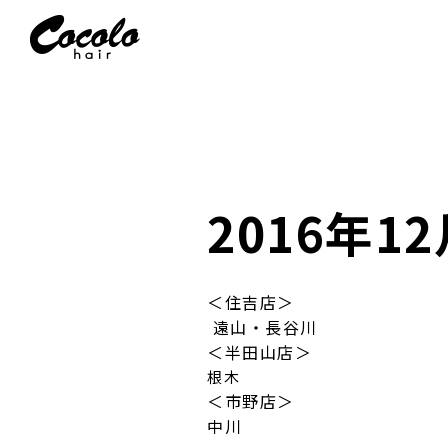
2016年1
＜住吉店＞
遠山・長谷川
＜半田山店＞
根木
＜市野店＞
中川