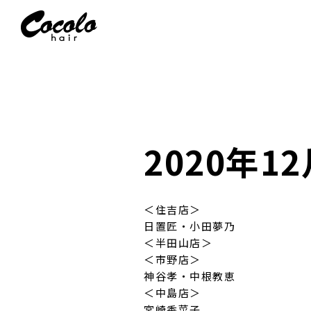
2020年12
＜住吉店＞
日置匠・小田夢乃
＜半田山店＞
＜市野店＞
神谷孝・中根教恵
＜中島店＞
宮崎香菜子