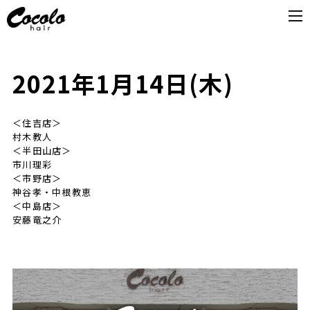
2021年1月14日(木)
＜住吉店＞
村木教人
＜半田山店＞
市川理彩
＜市野店＞
神谷孝・中根教恵
＜中島店＞
安藤竜之介